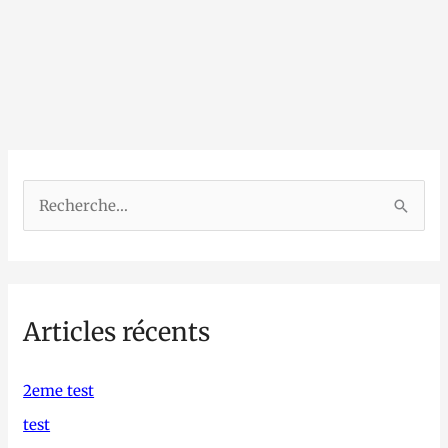
R
e
c
h
Articles récents
e
r
c
2eme test
h
test