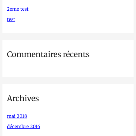
c
2eme test
h
test
e
r
Commentaires récents
:
Archives
mai 2018
décembre 2016