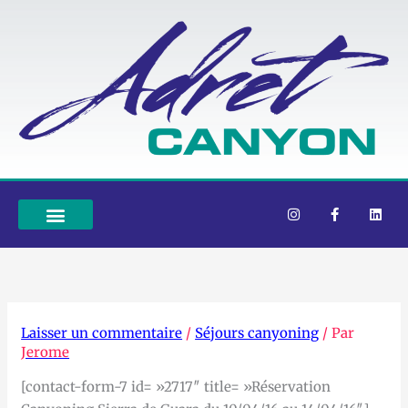
Aller
au
contenu
I
F
L
n
a
i
s
c
n
t
e
k
a
b
e
g
o
d
r
o
i
a
k
n
m
-
f
Laisser un commentaire
/
Séjours canyoning
/ Par
Jerome
[contact-form-7 id= »2717″ title= »Réservation