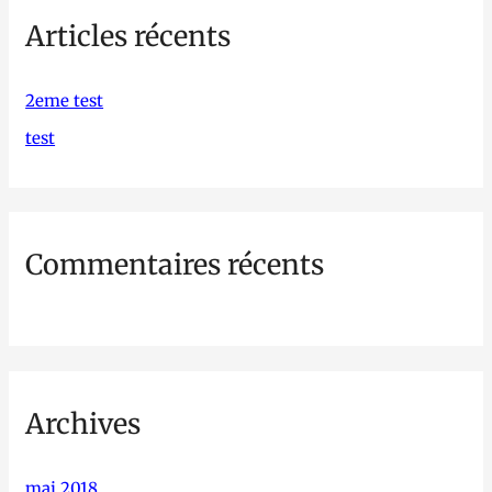
h
Articles récents
e
r
c
2eme test
h
test
e
r
Commentaires récents
:
Archives
mai 2018