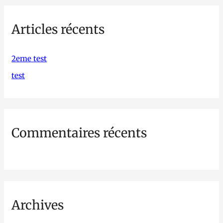
h
Articles récents
e
r
c
2eme test
h
test
e
r
Commentaires récents
:
Archives