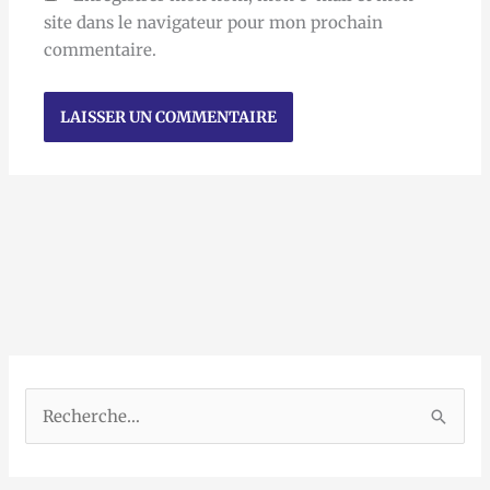
site dans le navigateur pour mon prochain
commentaire.
R
e
c