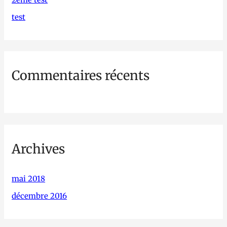
h
test
e
r
Commentaires récents
:
Archives
mai 2018
décembre 2016