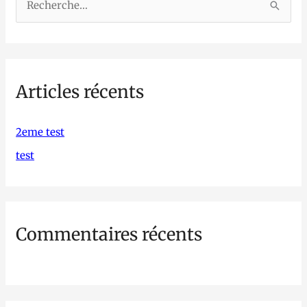
R
e
c
h
Articles récents
e
r
c
2eme test
h
test
e
r
Commentaires récents
: