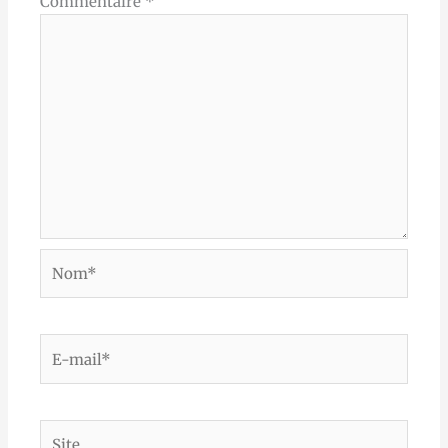
Commentaire
*
Nom*
E-
mail*
Site