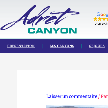
Aller
au
contenu
250 avi
PRESENTATION
LES CANYONS
SEJOURS
Laisser un commentaire
/ Pa