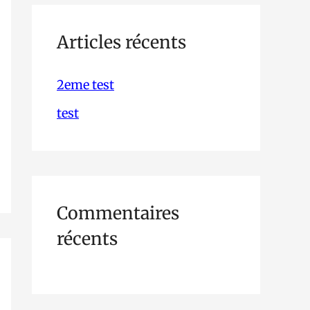
h
e
Articles récents
r
2eme test
c
test
h
e
r
Commentaires
:
récents