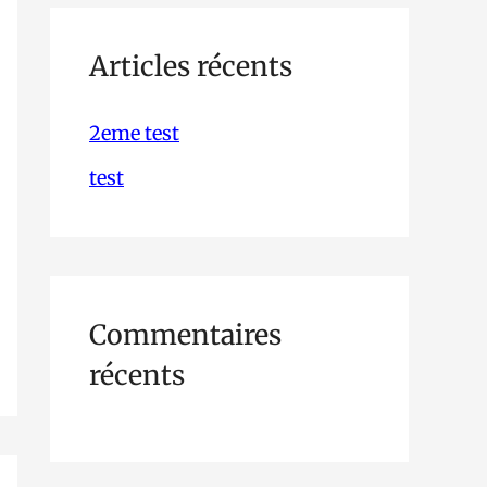
h
e
Articles récents
r
2eme test
c
test
h
e
r
Commentaires
:
récents