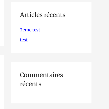
h
e
Articles récents
r
2eme test
c
test
h
e
r
Commentaires
:
récents