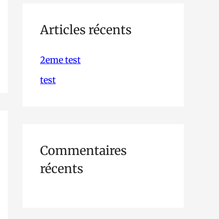
h
e
Articles récents
r
2eme test
c
test
h
e
r
Commentaires
:
récents