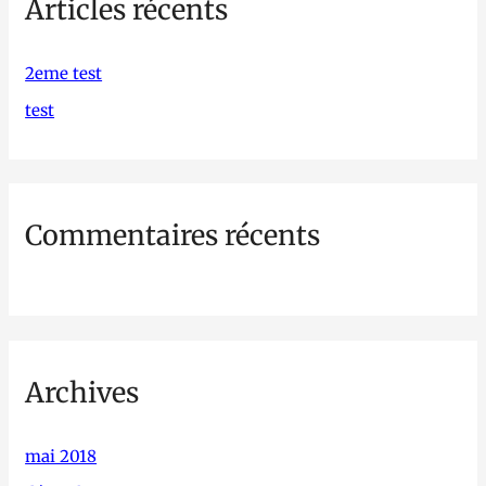
Articles récents
e
r
c
2eme test
h
test
e
r
Commentaires récents
:
Archives
mai 2018