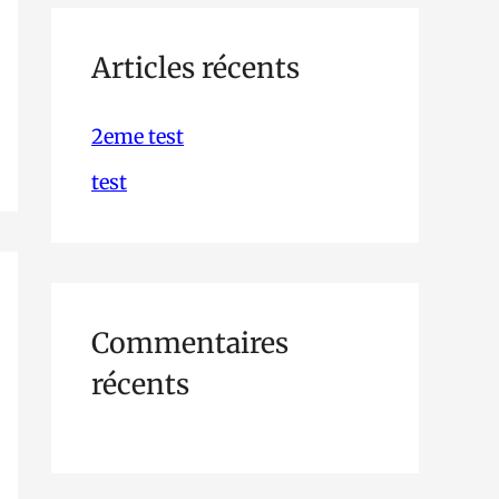
h
e
Articles récents
r
2eme test
c
test
h
e
r
Commentaires
:
récents