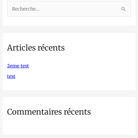
R
e
c
h
Articles récents
e
r
c
2eme test
h
test
e
r
Commentaires récents
: