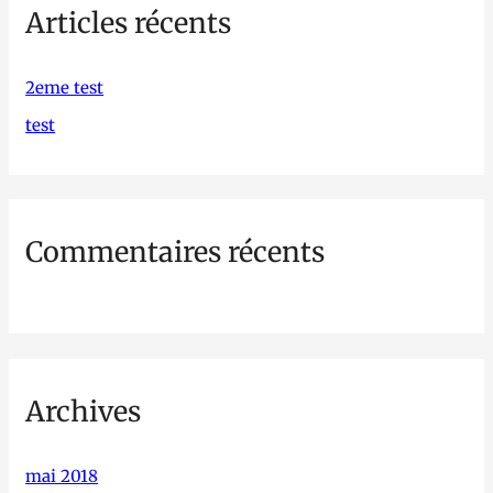
Articles récents
e
r
c
2eme test
h
test
e
r
Commentaires récents
:
Archives
mai 2018