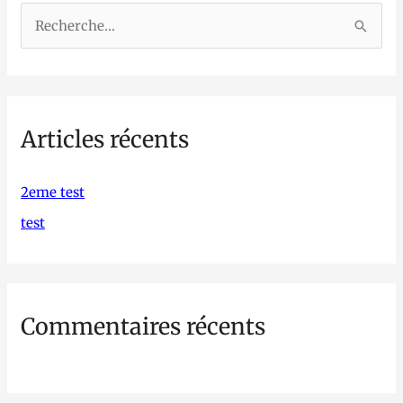
R
e
c
h
Articles récents
e
r
c
2eme test
h
test
e
r
Commentaires récents
: