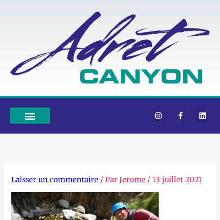
Aller
au
contenu
I
F
L
n
a
i
s
c
n
t
e
k
a
b
e
g
o
d
r
o
i
a
k
n
m
-
f
Laisser un commentaire
/ Par
Jerome
/
13 juillet 2021