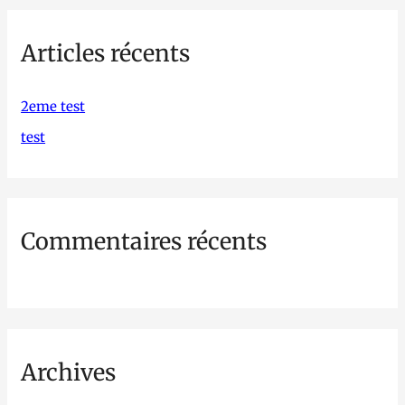
h
Articles récents
e
r
c
2eme test
h
test
e
r
Commentaires récents
:
Archives