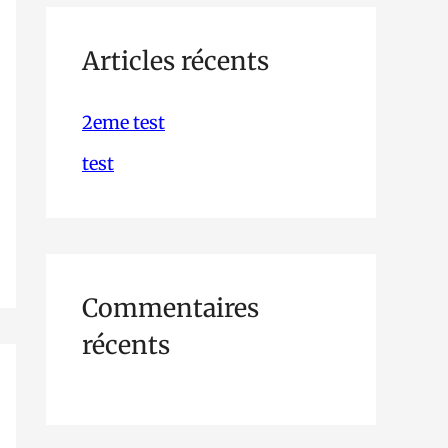
h
e
Articles récents
r
2eme test
c
test
h
e
r
Commentaires
:
récents