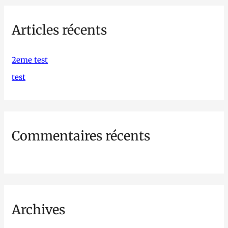
h
Articles récents
e
r
c
2eme test
h
test
e
r
Commentaires récents
:
Archives