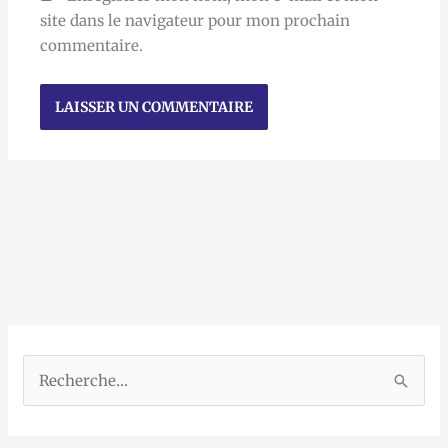
site dans le navigateur pour mon prochain
commentaire.
R
e
c