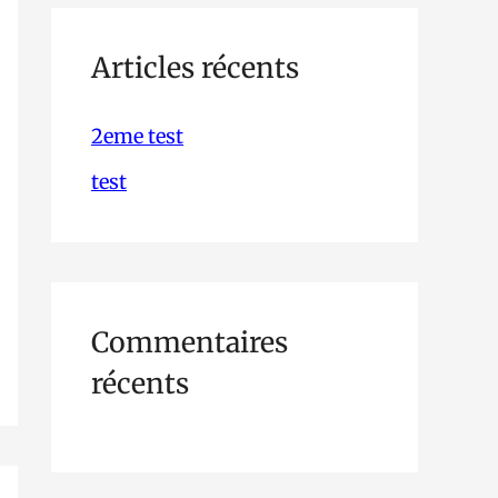
h
e
Articles récents
r
2eme test
c
test
h
e
r
Commentaires
:
récents