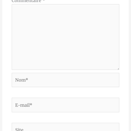
Commentaire
*
Nom*
E-
mail*
Site