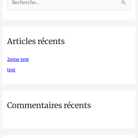
R
e
c
h
Articles récents
e
r
c
2eme test
h
test
e
r
Commentaires récents
: