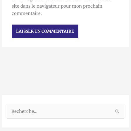
site dans le navigateur pour mon prochain
commentaire.
R
e
c