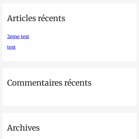
h
Articles récents
e
r
c
2eme test
h
test
e
r
Commentaires récents
:
Archives