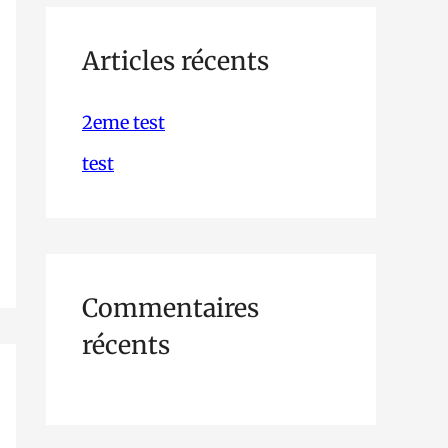
h
e
Articles récents
r
2eme test
c
test
h
e
r
Commentaires
:
récents