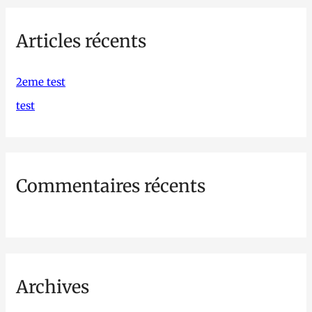
h
Articles récents
e
r
c
2eme test
h
test
e
r
Commentaires récents
:
Archives