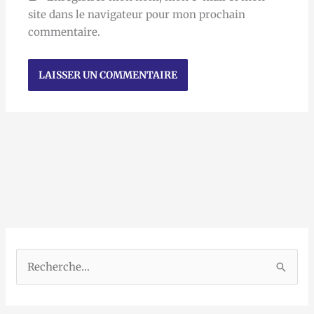
site dans le navigateur pour mon prochain
commentaire.
R
e
c