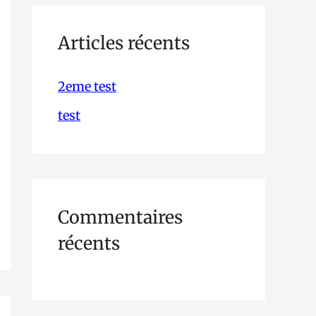
h
e
Articles récents
r
2eme test
c
test
h
e
r
Commentaires
:
récents