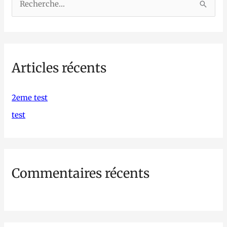
R
e
c
h
Articles récents
e
r
c
2eme test
h
test
e
r
Commentaires récents
: