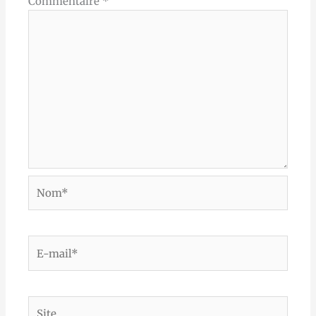
Commentaire
*
Nom*
E-
mail*
Site