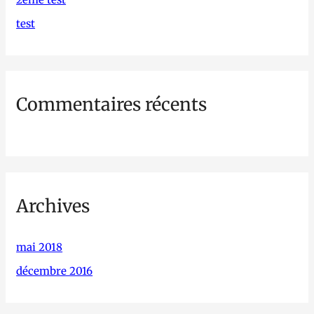
h
test
e
r
Commentaires récents
:
Archives
mai 2018
décembre 2016