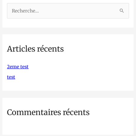
R
e
c
h
Articles récents
e
r
c
2eme test
h
test
e
r
Commentaires récents
: