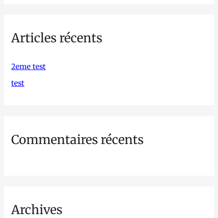
c
h
Articles récents
e
r
c
2eme test
h
test
e
r
Commentaires récents
:
Archives