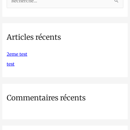
R
e
c
h
Articles récents
e
r
c
2eme test
h
test
e
r
Commentaires récents
: