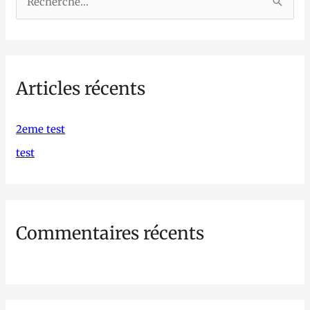
R
e
c
h
Articles récents
e
r
c
2eme test
h
test
e
r
Commentaires récents
: