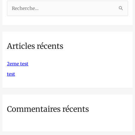
R
e
c
h
Articles récents
e
r
c
2eme test
h
test
e
r
Commentaires récents
: