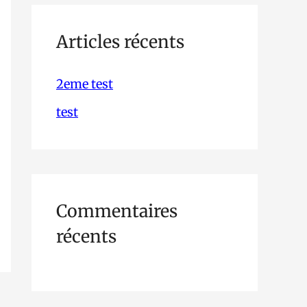
h
e
Articles récents
r
2eme test
c
test
h
e
r
Commentaires
:
récents