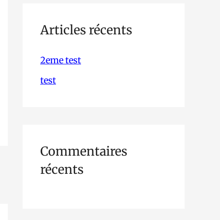
h
e
Articles récents
r
2eme test
c
test
h
e
r
Commentaires
:
récents