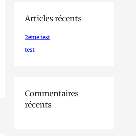
h
e
Articles récents
r
2eme test
c
test
h
e
r
Commentaires
:
récents