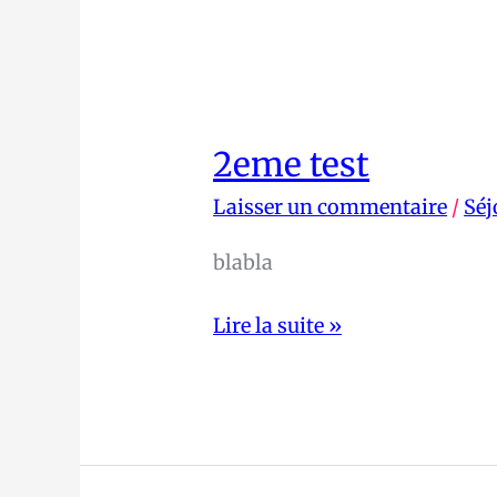
2eme test
2eme
test
Laisser un commentaire
/
Séj
blabla
Lire la suite »