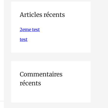
h
e
Articles récents
r
2eme test
c
test
h
e
r
Commentaires
:
récents