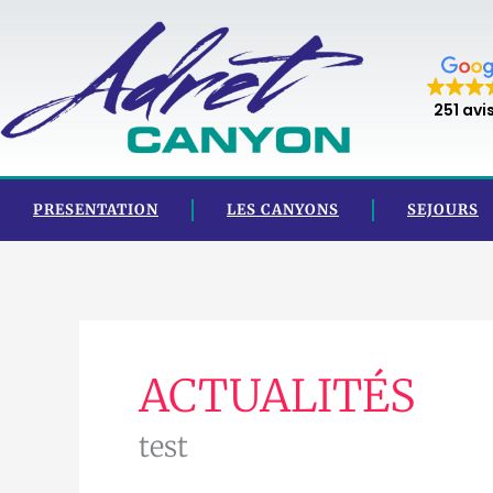
Aller
au
contenu
251 avi
PRESENTATION
LES CANYONS
SEJOURS
ACTUALITÉS
test