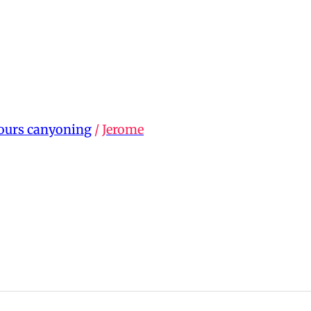
ours canyoning
/
Jerome