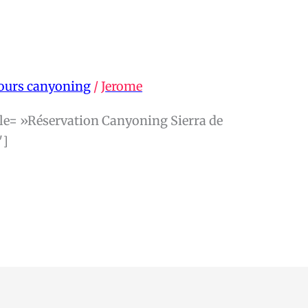
ours canyoning
/
Jerome
tle= »Réservation Canyoning Sierra de
″]