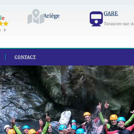
GARE
Ariège
Tarascon-sur-A
s
CONTACT