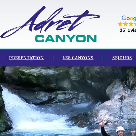
Aller
au
contenu
251 avi
PRESENTATION
LES CANYONS
SEJOURS