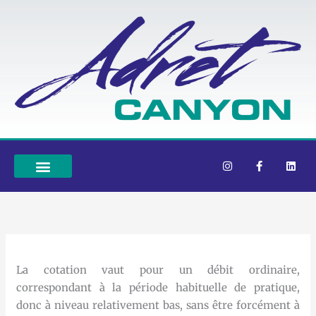
Aller
au
contenu
I
F
L
n
a
i
s
c
n
t
e
k
a
b
e
g
o
d
r
o
i
a
k
n
m
-
f
La cotation vaut pour un débit ordinaire,
correspondant à la période habituelle de pratique,
donc à niveau relativement bas, sans être forcément à