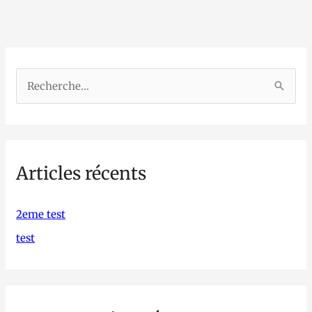
R
e
c
h
Articles récents
e
r
c
2eme test
h
test
e
r